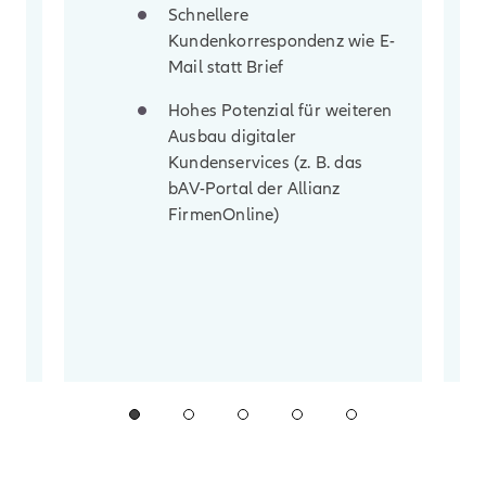
Schnellere
Un
Kundenkorrespondenz wie E-
au
Mail statt Brief
Ku
Tr
Hohes Potenzial für weiteren
So
Ausbau digitaler
Kundenservices (z. B. das
bAV-Portal der Allianz
FirmenOnline)