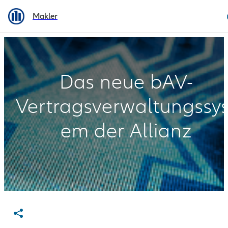
Makler
Das neue bAV-
Überblick
Vertragsverwaltungssys
Vorteile
em der Allianz
Prozess
Neugeschäftsumsteuer
ung Arbeitgeber
Bestandsüberführung