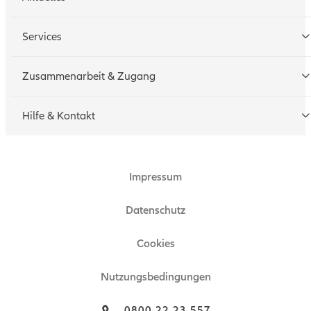
Services
Tarifrechner
Zusammenarbeit & Zugang
Schadenmeldung
Geschäftspartner werden
Hilfe & Kontakt
Technische Hotline
Zugang beantragen
Impressum
Ansprechpartner
Zertifikat
Datenschutz
Technische Hinweise
Cookies
Nutzungsbedingungen
0800 22 23 557