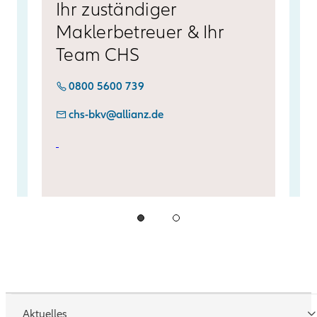
Ihr zuständiger
I
Maklerbetreuer & Ihr
R
Team CHS
&
0800 5600 739
chs-bkv@allianz.de
Aktuelles