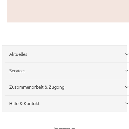
Aktuelles
Services
Tarifrechner
Zusammenarbeit & Zugang
Schadenmeldung
Geschäftspartner werden
Hilfe & Kontakt
Technische Hotline
Zugang beantragen