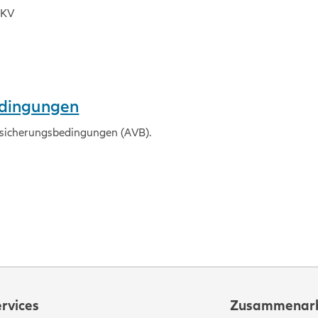
PKV
edingungen
ersicherungsbedingungen (AVB).
rvices
Zusammenarb