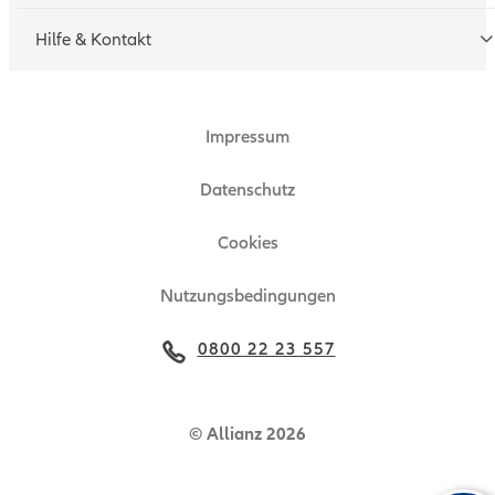
Schadenmeldung
Geschäftspartner werden
Hilfe & Kontakt
Technische Hotline
Zugang beantragen
Impressum
Ansprechpartner
Zertifikat
Datenschutz
Technische Hinweise
Cookies
Nutzungsbedingungen
0800 22 23 557
© Allianz 2026