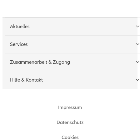
Aktuelles
Services
Tarifrechner
Zusammenarbeit & Zugang
Schadenmeldung
Geschäftspartner werden
Hilfe & Kontakt
Technische Hotline
Zugang beantragen
Impressum
Ansprechpartner
Zertifikat
Datenschutz
Technische Hinweise
Cookies