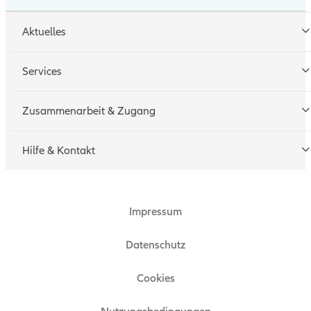
Aktuelles
Services
Tarifrechner
Zusammenarbeit & Zugang
Schadenmeldung
Geschäftspartner werden
Hilfe & Kontakt
Technische Hotline
Zugang beantragen
Impressum
Ansprechpartner
Zertifikat
Datenschutz
Technische Hinweise
Cookies