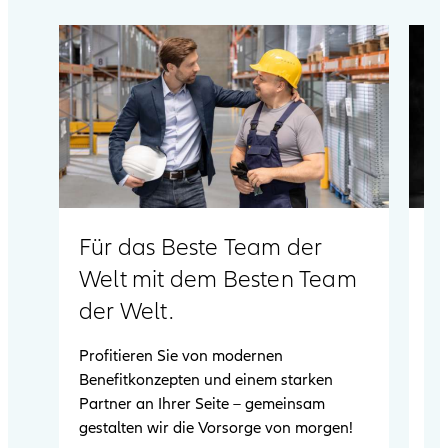
Für das Beste Team der
W
Welt mit dem Besten Team
Al
der Welt.
de
un
Profitieren Sie von modernen
Mi
Benefitkonzepten und einem starken
er
Partner an Ihrer Seite – gemeinsam
Ei
gestalten wir die Vorsorge von morgen!
Ve