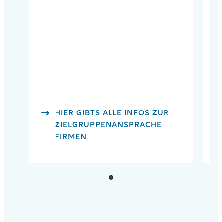
Im
Le
Ex
di
Da
Pr
Ev
HIER GIBTS ALLE INFOS ZUR
ZIELGRUPPENANSPRACHE
FIRMEN