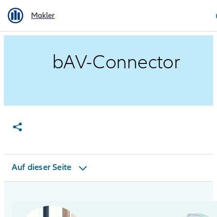
Makler
bAV-Connector
Vorteile
bAV-Connector
Kurz und bündig
FirmenOnline
Optionen
Ansprechpartner
Auf dieser Seite
Unterlagen & mehr