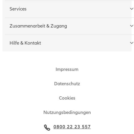
Services
Tarifrechner
Zusammenarbeit & Zugang
Schadenmeldung
Geschäftspartner werden
Hilfe & Kontakt
Technische Hotline
Zugang beantragen
Impressum
Ansprechpartner
Zertifikat
Datenschutz
Technische Hinweise
Cookies
Nutzungsbedingungen
0800 22 23 557