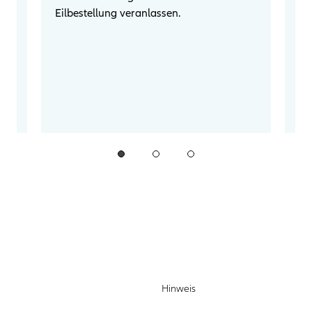
Eilbestellung veranlassen.
Zu
(i
ge
Ih
in
Hinweis