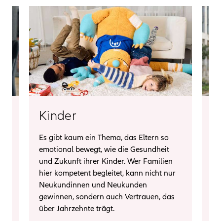
Kinder
Es gibt kaum ein Thema, das Eltern so
Ju
emotional bewegt, wie die Gesundheit
sc
und Zukunft ihrer Kinder. Wer Familien
Zu
hier kompetent begleitet, kann nicht nur
Ja
Neukundinnen und Neukunden
be
gewinnen, sondern auch Vertrauen, das
sp
über Jahrzehnte trägt.
Ch
Ku