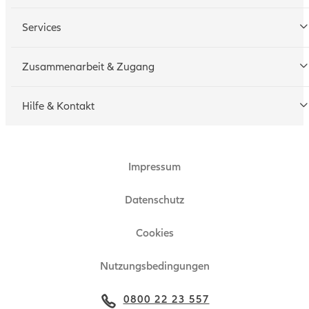
Services
Tarifrechner
Zusammenarbeit & Zugang
Schadenmeldung
Geschäftspartner werden
Hilfe & Kontakt
Technische Hotline
Zugang beantragen
Impressum
Ansprechpartner
Zertifikat
Datenschutz
Technische Hinweise
Cookies
Nutzungsbedingungen
0800 22 23 557