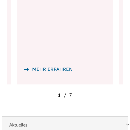
ge
au
di
An
MEHR ERFAHREN
1
/
7
Aktuelles